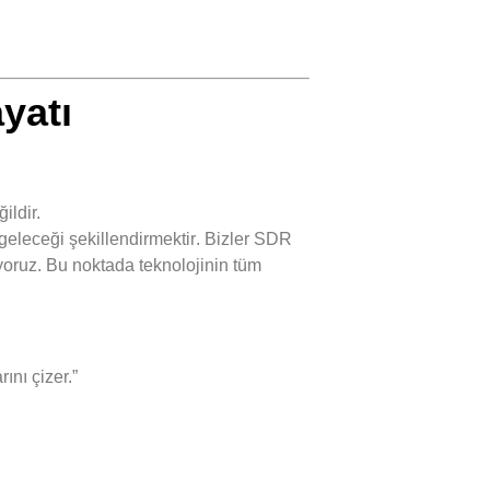
yatı
ldir.
geleceği şekillendirmektir
. Bizler SDR
yoruz. Bu noktada teknolojinin tüm
ını çizer.”