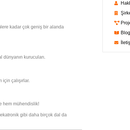
Hak
Şirk
Proj
mlere kadar çok geniş bir alanda
Blo
İleti
al dünyanın kurucuları.
çin çalışırlar.
me hem mühendislik!
 mekatronik gibi daha birçok dal da