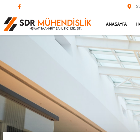
S
ANASAYFA
H