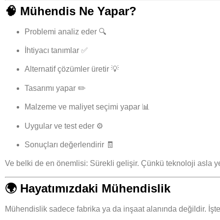
🧠
Mühendis Ne Yapar?
Problemi analiz eder 🔍
İhtiyacı tanımlar ✅
Alternatif çözümler üretir 💡
Tasarımı yapar ✏️
Malzeme ve maliyet seçimi yapar 📊
Uygular ve test eder ⚙️
Sonuçları değerlendirir 🧾
Ve belki de en önemlisi:
Sürekli gelişir.
Çünkü teknoloji asla y
🌍
Hayatımızdaki Mühendislik
Mühendislik sadece fabrika ya da inşaat alanında değildir. İşte