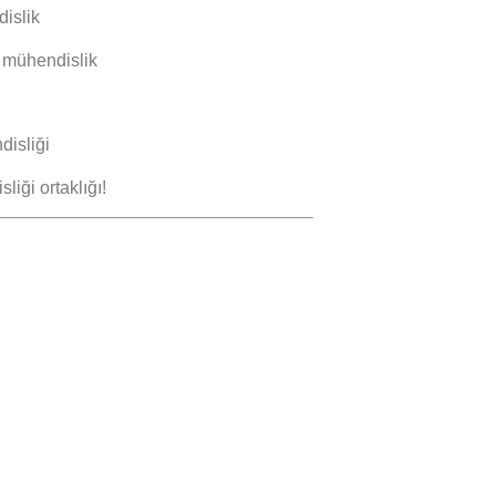
islik
 mühendislik
isliği
iği ortaklığı!