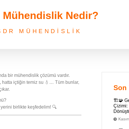
️ Mühendislik Nedir?
SDR MÜHENDİSLİK
nda bir
mühendislik çözümü
vardır.
, hatta içtiğin temiz su 💧… Tüm bunlar,
Son 
ıkar.
mü?
🏗️🧩 G
Çizimi:
erini birlikte keşfedelim! 🔍
Dönüşt
Kasım