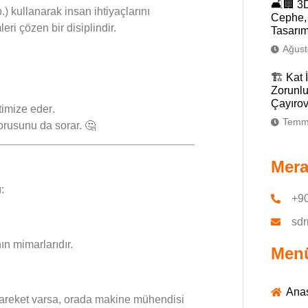
🛋️🏢 3
vb.) kullanarak
insan ihtiyaçlarını
Cephe, 
ri çözen bir disiplindir.
Tasarım
Ağust
🏗️ Kat 
Zorunlu
Çayırov
timize eder
.
Temm
rusunu da sorar. 🤔
Merak
:
+90
sd
nın
mimarlarıdır.
Men
Ana
 Hareket varsa, orada makine mühendisi