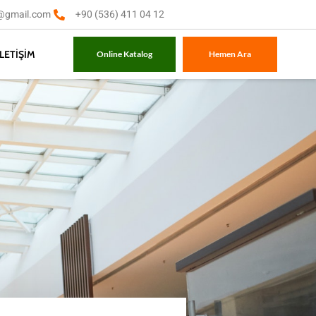
k@gmail.com
+90 (536) 411 04 12
İLETIŞIM
Online Katalog
Hemen Ara