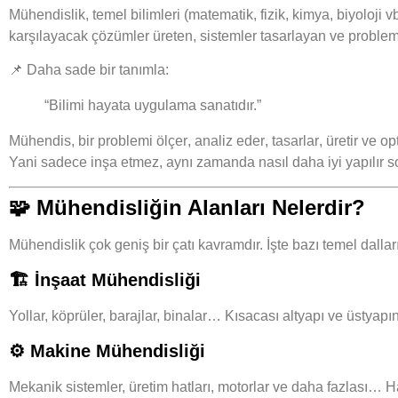
Mühendislik
, temel bilimleri (matematik, fizik, kimya, biyoloji 
karşılayacak çözümler
üreten, sistemler tasarlayan ve problemle
📌 Daha sade bir tanımla:
“Bilimi hayata uygulama sanatıdır.”
Mühendis, bir problemi
ölçer
,
analiz eder
,
tasarlar
,
üretir
ve
op
Yani sadece inşa etmez, aynı zamanda
nasıl daha iyi yapılır
so
🧩
Mühendisliğin Alanları Nelerdir?
Mühendislik çok geniş bir çatı kavramdır. İşte bazı temel dalları
🏗️ İnşaat Mühendisliği
Yollar, köprüler, barajlar, binalar… Kısacası
altyapı ve üstyapı
⚙️ Makine Mühendisliği
Mekanik sistemler, üretim hatları, motorlar ve daha fazlası…