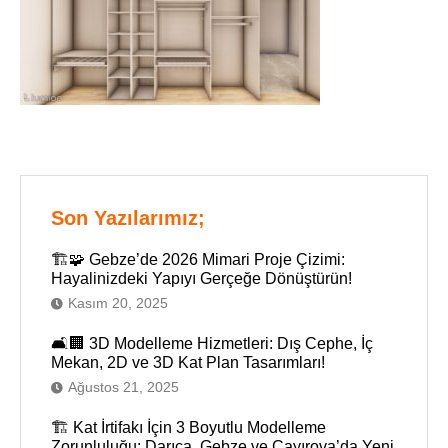
Son Yazılarımız;
🏗️🧩 Gebze’de 2026 Mimari Proje Çizimi:
Hayalinizdeki Yapıyı Gerçeğe Dönüştürün!
Kasım 20, 2025
🛋️🏢 3D Modelleme Hizmetleri: Dış Cephe, İç
Mekan, 2D ve 3D Kat Plan Tasarımları!
Ağustos 21, 2025
🏗️ Kat İrtifakı İçin 3 Boyutlu Modelleme
Zorunluluğu: Darıca, Gebze ve Çayırova’da Yeni