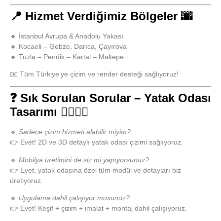
📍 Hizmet Verdiğimiz Bölgeler 🌆
🔸 İstanbul Avrupa & Anadolu Yakası
🔸 Kocaeli – Gebze, Darıca, Çayırova
🔸 Tuzla – Pendik – Kartal – Maltepe
✉️ Tüm Türkiye’ye çizim ve render desteği sağlıyoruz!
❓ Sık Sorulan Sorular – Yatak Odası
Tasarımı 🙋‍♂️🙋‍♀️
🔹
Sadece çizim hizmeti alabilir miyim?
👉 Evet! 2D ve 3D detaylı yatak odası çizimi sağlıyoruz.
🔹
Mobilya üretimini de siz mi yapıyorsunuz?
👉 Evet, yatak odasına özel tüm modül ve detayları biz
üretiyoruz.
🔹
Uygulama dahil çalışıyor musunuz?
👉 Evet! Keşif + çizim + imalat + montaj dahil çalışıyoruz.