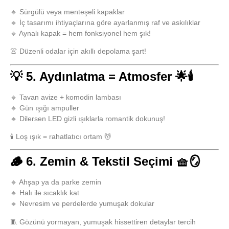
🔹 Sürgülü veya menteşeli kapaklar
🔹 İç tasarımı ihtiyaçlarına göre ayarlanmış raf ve askılıklar
🔹 Aynalı kapak = hem fonksiyonel hem şık!
👚 Düzenli odalar için akıllı depolama şart!
💡 5. Aydınlatma = Atmosfer 🌟🕯️
🔸 Tavan avize + komodin lambası
🔸 Gün ışığı ampuller
🔸 Dilersen LED gizli ışıklarla romantik dokunuş!
🕯️ Loş ışık = rahatlatıcı ortam 💆
🪵 6. Zemin & Tekstil Seçimi 🧺🪞
🔸 Ahşap ya da parke zemin
🔸 Halı ile sıcaklık kat
🔸 Nevresim ve perdelerde yumuşak dokular
🧵 Gözünü yormayan, yumuşak hissettiren detaylar tercih