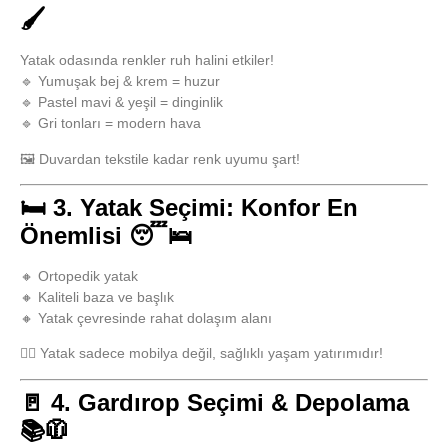
🖌️
Yatak odasında renkler ruh halini etkiler!
🔹 Yumuşak bej & krem = huzur
🔹 Pastel mavi & yeşil = dinginlik
🔹 Gri tonları = modern hava
🖼️ Duvardan tekstile kadar renk uyumu şart!
🛏️ 3. Yatak Seçimi: Konfor En
Önemlisi 😴🛌
🔸 Ortopedik yatak
🔸 Kaliteli baza ve başlık
🔸 Yatak çevresinde rahat dolaşım alanı
🧘‍♀️ Yatak sadece mobilya değil,
sağlıklı yaşam yatırımıdır!
🚪 4. Gardırop Seçimi & Depolama
📚🧥