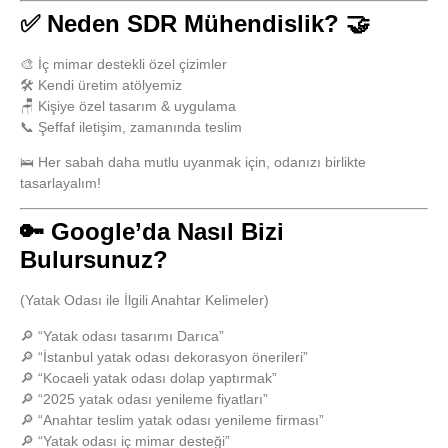
✅ Neden SDR Mühendislik? 🤝
🎨 İç mimar destekli özel çizimler
🛠️ Kendi üretim atölyemiz
🪑 Kişiye özel tasarım & uygulama
📞 Şeffaf iletişim, zamanında teslim
🛌 Her sabah daha mutlu uyanmak için, odanızı birlikte
tasarlayalım!
🔑 Google’da Nasıl Bizi
Bulursunuz?
(Yatak Odası ile İlgili Anahtar Kelimeler)
🔎 “Yatak odası tasarımı Darıca”
🔎 “İstanbul yatak odası dekorasyon önerileri”
🔎 “Kocaeli yatak odası dolap yaptırmak”
🔎 “2025 yatak odası yenileme fiyatları”
🔎 “Anahtar teslim yatak odası yenileme firması”
🔎 “Yatak odası iç mimar desteği”