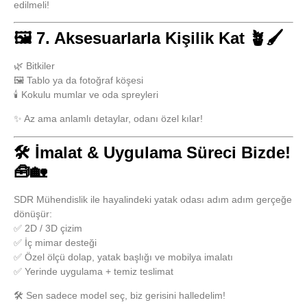
edilmeli!
🖼️ 7. Aksesuarlarla Kişilik Kat 🪴🖌️
🌿 Bitkiler
🖼️ Tablo ya da fotoğraf köşesi
🕯️ Kokulu mumlar ve oda spreyleri
✨ Az ama anlamlı detaylar, odanı özel kılar!
🛠️ İmalat & Uygulama Süreci Bizde!
🧰🏡
SDR Mühendislik
ile hayalindeki yatak odası adım adım gerçeğe
dönüşür:
✅ 2D / 3D çizim
✅ İç mimar desteği
✅ Özel ölçü dolap, yatak başlığı ve mobilya imalatı
✅ Yerinde uygulama + temiz teslimat
🛠️ Sen sadece model seç, biz gerisini halledelim!